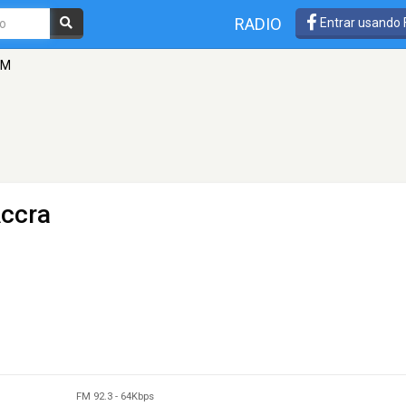
RADIO
Entrar usando
FM
Accra
FM 92.3
-
64Kbps