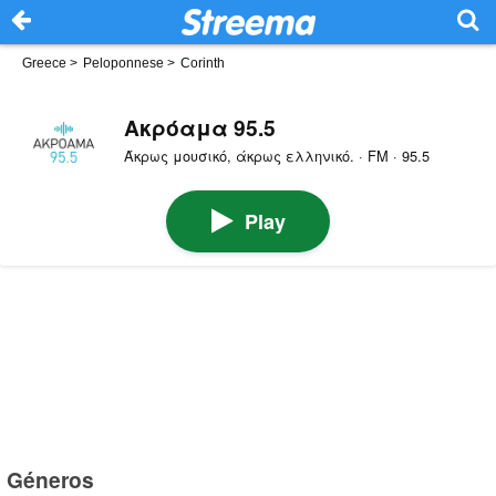
Greece
>
Peloponnese
>
Corinth
Ακρόαμα 95.5
Άκρως μουσικό, άκρως ελληνικό. · FM · 95.5
Play
Géneros