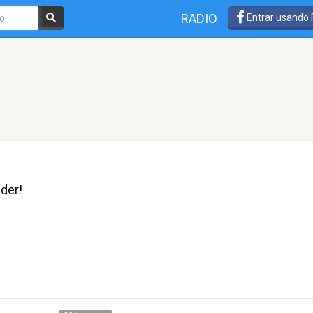
RADIO
Entrar usando
der!