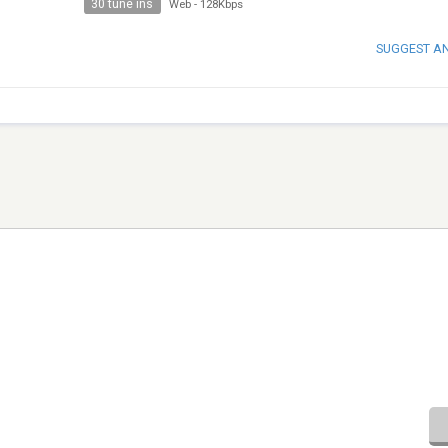
30 tune ins
Web
-
128Kbps
SUGGEST A