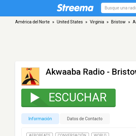
América del Norte
»
United States
»
Virginia
»
Bristow
»
A
Akwaaba Radio
- Brist
ESCUCHAR
Información
Datos de Contacto
AFROBEATS
CONVERSACIÓN
WORLD