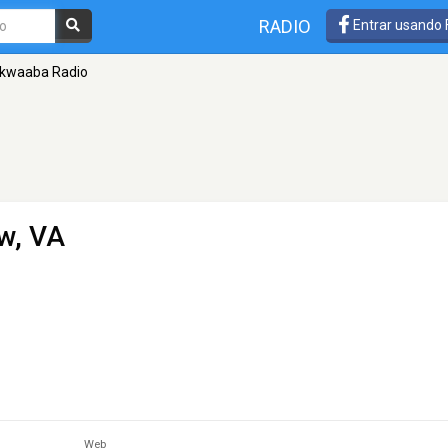
RADIO
Entrar usando
kwaaba Radio
ow, VA
Web