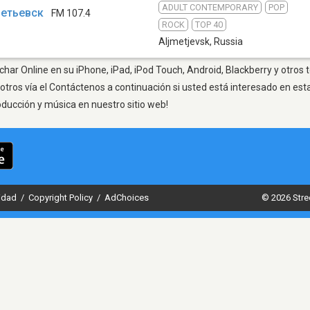
ADULT CONTEMPORARY
POP
етьевск
FM 107.4
ROCK
TOP 40
Aljmetjevsk
,
Russia
char Online en su iPhone, iPad, iPod Touch, Android, Blackberry y otros 
otros vía el Contáctenos a continuación si usted está interesado en est
oducción y música en nuestro sitio web!
cidad
/
Copyright Policy
/
AdChoices
© 2026 Stre