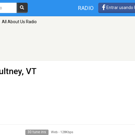
RADIO
Entrar usando
All About Us Radio
ultney, VT
30 tune ins
Web
-
128Kbps