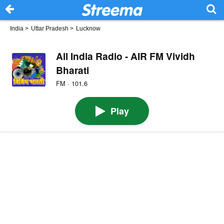
India
>
Uttar Pradesh
>
Lucknow
All India Radio - AIR FM Vividh
Bharati
FM · 101.6
Play