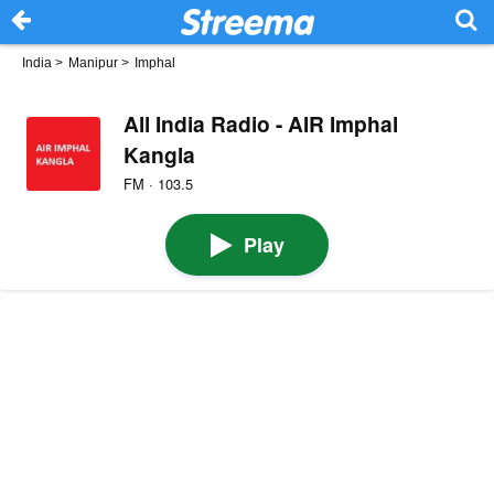
India
>
Manipur
>
Imphal
All India Radio - AIR Imphal
Kangla
FM · 103.5
Play