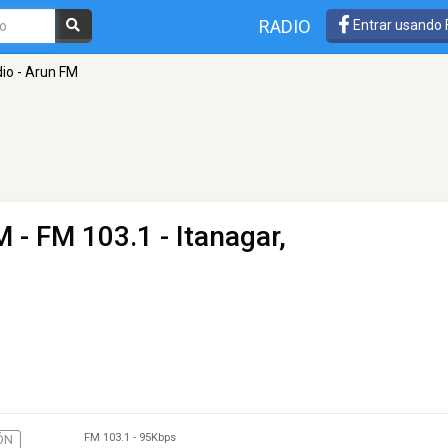
RADIO
Entrar usando
dio - Arun FM
FM
- FM 103.1 - Itanagar,
FM 103.1
-
95Kbps
ÓN