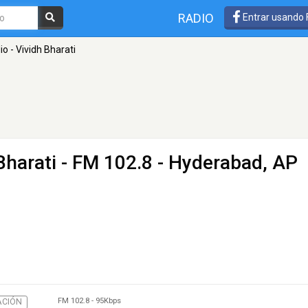
RADIO
Entrar usando
io - Vividh Bharati
Bharati
- FM 102.8 - Hyderabad, AP
FM 102.8
-
95Kbps
ACIÓN