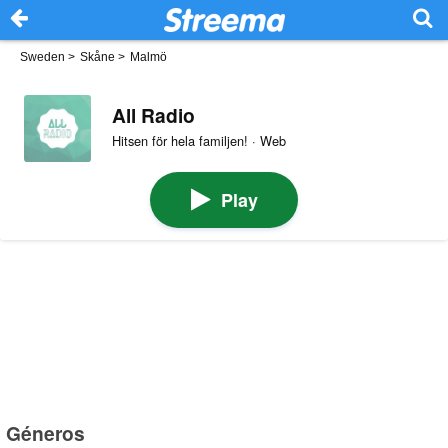
Sweden
>
Skåne
>
Malmö
All Radio
Hitsen för hela familjen! · Web
Play
Géneros