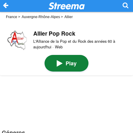
France
>
Auvergne-Rhône-Alpes
>
Allier
Allier Pop Rock
L'Alliance de la Pop et du Rock des années 60 à
aujourd'hui · Web
Play
Géneros