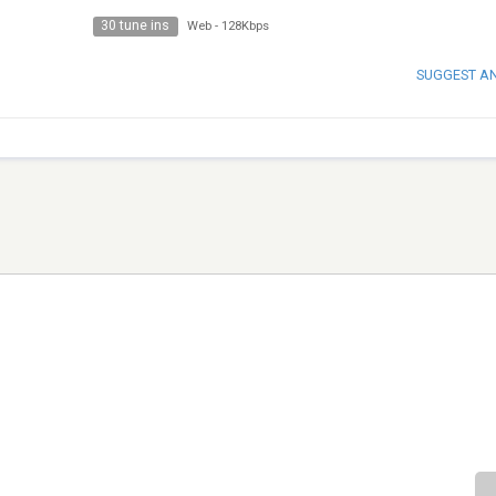
30 tune ins
Web
-
128Kbps
SUGGEST A