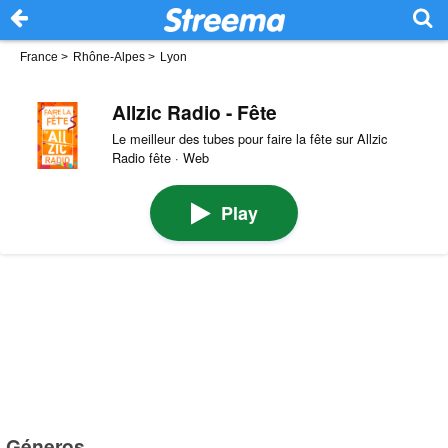
France
>
Rhône-Alpes
>
Lyon
Allzic Radio - Fête
Le meilleur des tubes pour faire la fête sur Allzic
Radio fête · Web
Play
Géneros