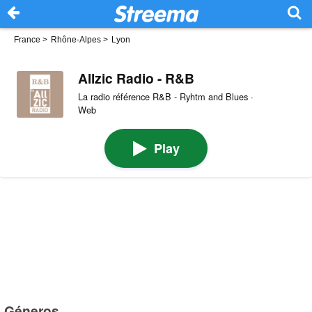
France
>
Rhône-Alpes
>
Lyon
Allzic Radio - R&B
La radio référence R&B - Ryhtm and Blues ·
Web
Play
Géneros