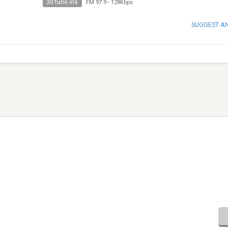
30 tune ins
FM 97.9
-
128Kbps
SUGGEST A