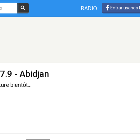
RADIO
Entrar usando
7.9 - Abidjan
re bientôt...