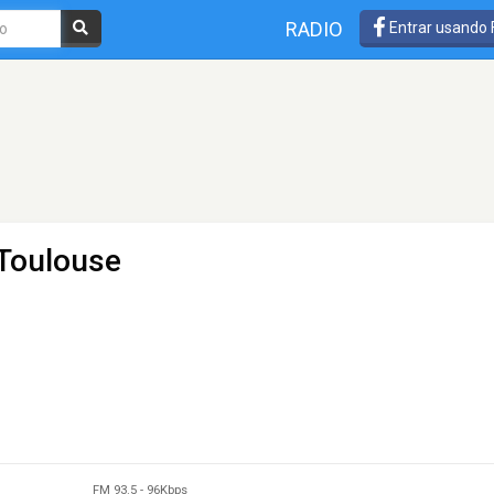
RADIO
Entrar usando
 Toulouse
FM 93.5
-
96Kbps