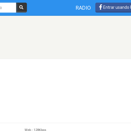
RADIO
Entrar usando
Web
-
128Kbps