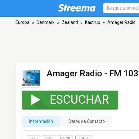
Europa
»
Denmark
»
Zealand
»
Kastrup
»
Amager Radio
Amager Radio
- FM 103.
ESCUCHAR
Información
Datos de Contacto
HITS
POP
ROCK
TOP 40