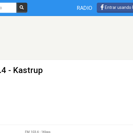
RADIO
Entrar usando
4 - Kastrup
FM 103.4
-
1Kbps