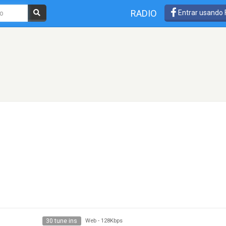
RADIO
Entrar usando
30 tune ins
Web
-
128Kbps