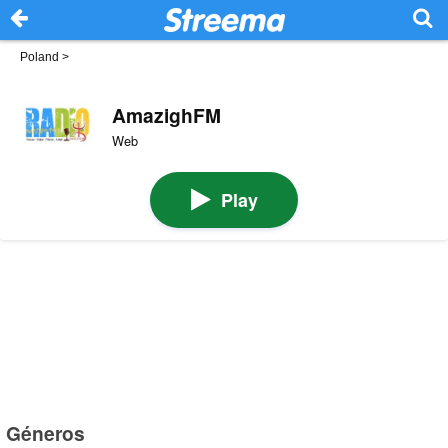
Poland
>
AmazighFM
Web
Play
Géneros