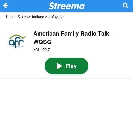
United States
>
Indiana
>
Lafayette
American Family Radio Talk -
WQSG
FM · 90.7
Play