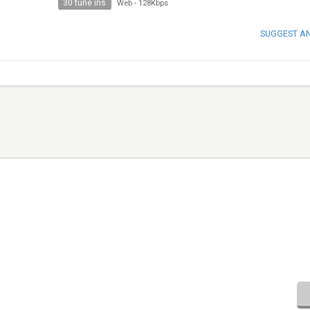
30 tune ins
Web
-
128Kbps
SUGGEST A