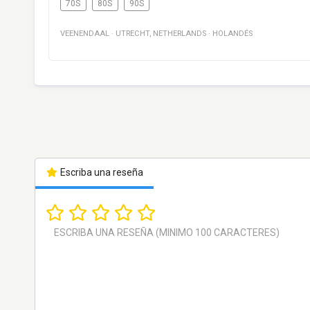
70S
80S
90S
VEENENDAAL
·
UTRECHT
,
NETHERLANDS
·
HOLANDÉS
Escriba una reseña