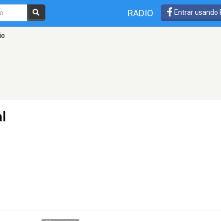
RADIO
Entrar usando
io
l