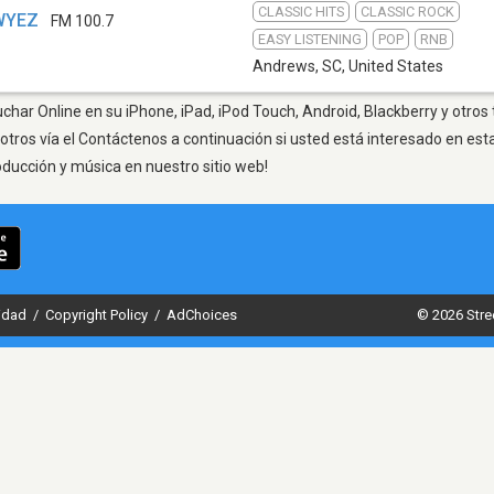
CLASSIC HITS
CLASSIC ROCK
 WYEZ
FM 100.7
EASY LISTENING
POP
RNB
Andrews, SC
,
United States
har Online en su iPhone, iPad, iPod Touch, Android, Blackberry y otros
otros vía el Contáctenos a continuación si usted está interesado en est
oducción y música en nuestro sitio web!
cidad
/
Copyright Policy
/
AdChoices
© 2026 Stre