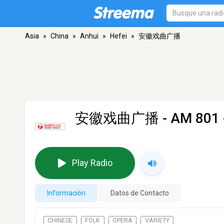
Asia
»
China
»
Anhui
»
Hefei
»
安徽戏曲广播
安徽戏曲广播
- AM 801 
Play Radio
Información
Datos de Contacto
CHINESE
FOLK
OPERA
VARIETY