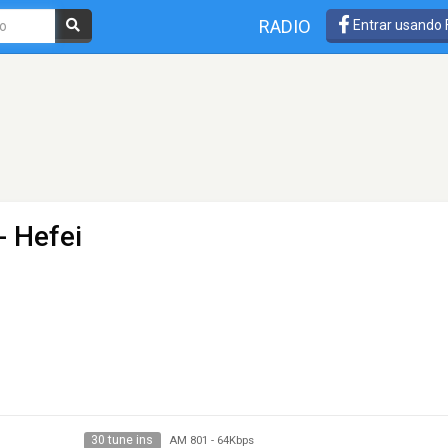
RADIO
Entrar usando
- Hefei
30 tune ins
AM 801
-
64Kbps