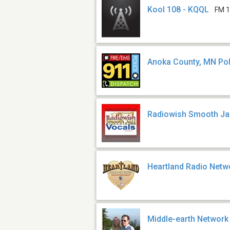
Kool 108 - KQQL
FM 1
Anoka County, MN Poli
Radiowish Smooth J
Heartland Radio Netw
Middle-earth Network