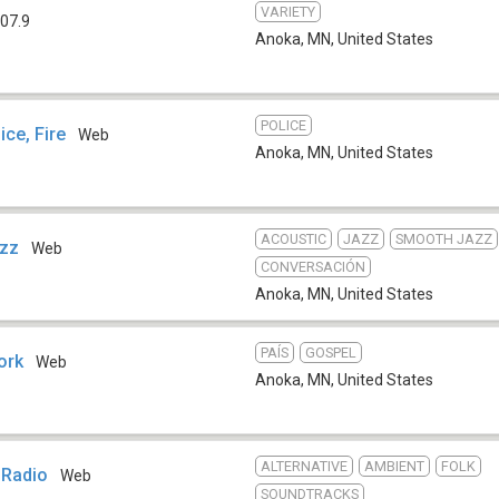
VARIETY
07.9
Anoka, MN
,
United States
POLICE
ce, Fire
Web
Anoka, MN
,
United States
ACOUSTIC
JAZZ
SMOOTH JAZZ
azz
Web
CONVERSACIÓN
Anoka, MN
,
United States
PAÍS
GOSPEL
ork
Web
Anoka, MN
,
United States
ALTERNATIVE
AMBIENT
FOLK
 Radio
Web
SOUNDTRACKS