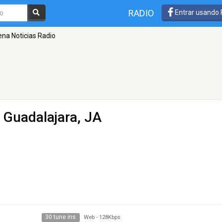
RADIO
Entrar usando
na Noticias Radio
 Guadalajara, JA
30 tune ins
Web
-
128Kbps