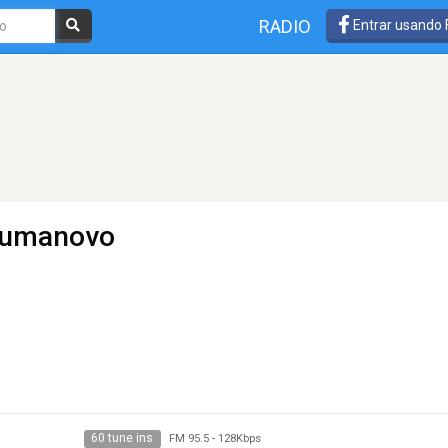
RADIO
Entrar usando
 Kumanovo
60 tune ins
FM 95.5
-
128Kbps