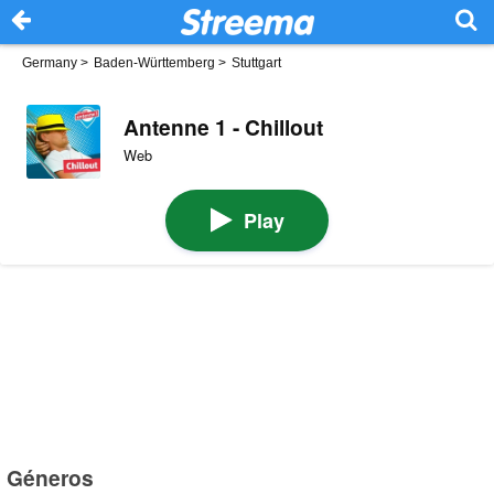
Germany
>
Baden-Württemberg
>
Stuttgart
Antenne 1 - Chillout
Web
Play
Géneros