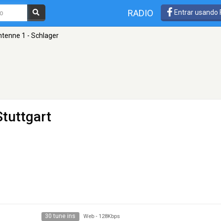
RADIO
Entrar usando
tenne 1 - Schlager
Stuttgart
30 tune ins
Web
-
128Kbps