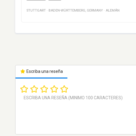
STUTTGART
·
BADEN-WÜRTTEMBERG
,
GERMANY
·
ALEMÁN
Escriba una reseña