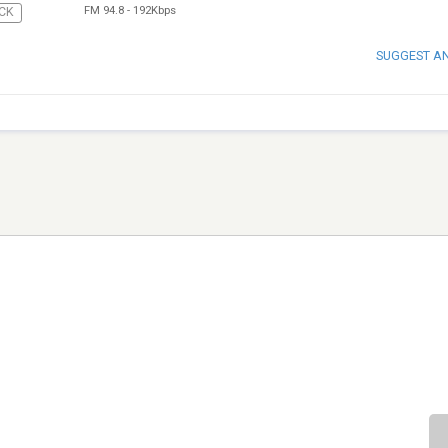
FM 94.8
-
192Kbps
CK
SUGGEST A