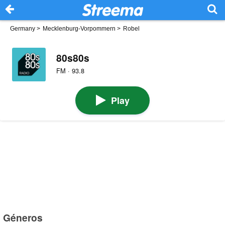
Germany
>
Mecklenburg-Vorpommern
>
Robel
80s80s
FM · 93.8
Play
Géneros