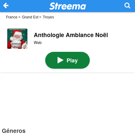
France
>
Grand Est
>
Troyes
Anthologie Ambiance Noël
Web
Play
Géneros