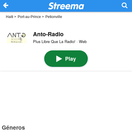
Haiti
>
Port-au-Prince
>
Petionville
Anto-Radio
Plus Libre Que La Radio! · Web
Play
Géneros