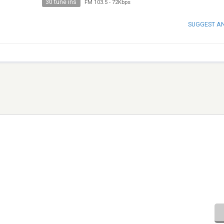
30 tune ins
FM 103.5
-
72Kbps
SUGGEST A