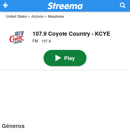
United States
>
Arizona
>
Meadview
107.9 Coyote Country - KCYE
FM · 107.9
Play
Géneros