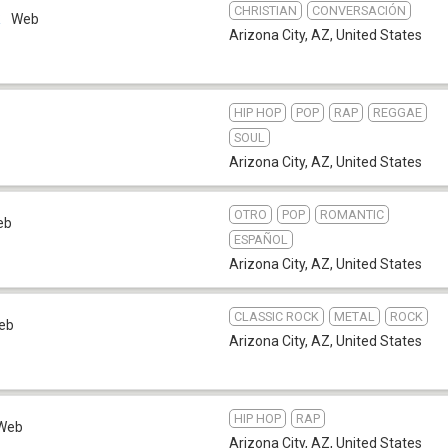
CHRISTIAN
CONVERSACIÓN
k
Web
Arizona City, AZ
,
United States
HIP HOP
POP
RAP
REGGAE
SOUL
Arizona City, AZ
,
United States
OTRO
POP
ROMANTIC
eb
ESPAÑOL
Arizona City, AZ
,
United States
CLASSIC ROCK
METAL
ROCK
eb
Arizona City, AZ
,
United States
HIP HOP
RAP
Web
Arizona City, AZ
,
United States