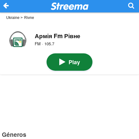
Ukraine
>
Rivne
Армія Fm Рівне
FM · 105.7
Play
Géneros