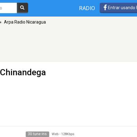
RADIO
Entrar usando
»
Arpa Radio Nicaragua
 Chinandega
30 tune ins
Web
-
128Kbps