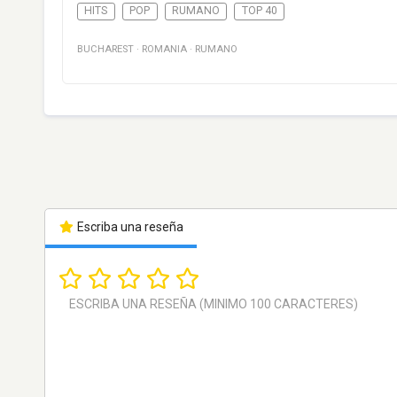
HITS
POP
RUMANO
TOP 40
BUCHAREST
·
ROMANIA
·
RUMANO
Escriba una reseña