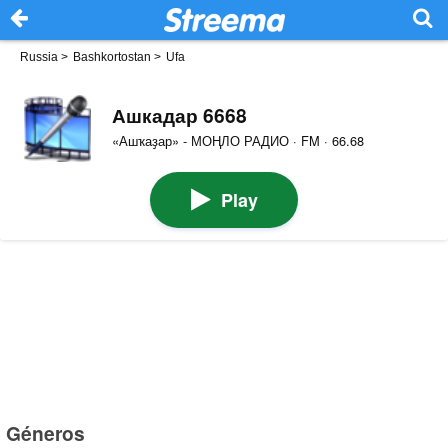
Russia
>
Bashkortostan
>
Ufa
Ашкадар 6668
«Ашҡаҙар» - МОҢЛО РАДИО · FM · 66.68
Play
Géneros