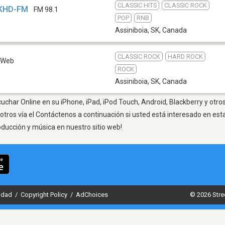
CLASSIC HITS
CLASSIC ROCK
CKHD-FM
FM 98.1
POP
RNB
Assiniboia, SK
,
Canada
CLASSIC ROCK
HARD ROCK
Web
ROCK
Assiniboia, SK
,
Canada
cuchar Online en su iPhone, iPad, iPod Touch, Android, Blackberry y otro
otros vía el Contáctenos a continuación si usted está interesado en est
oducción y música en nuestro sitio web!
cidad
/
Copyright Policy
/
AdChoices
© 2026 Stre