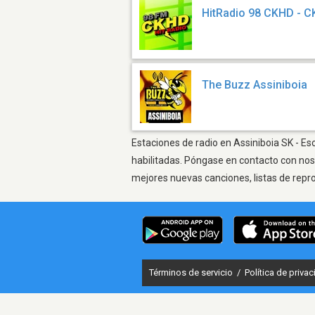
HitRadio 98 CKHD - 
The Buzz Assiniboia
Estaciones de radio en Assiniboia SK - Es
habilitadas. Póngase en contacto con nos
mejores nuevas canciones, listas de repr
Términos de servicio
/
Política de priva