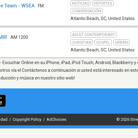
NOTICIAS
DEPORTES
The Team - WSEA
FM
CONVERSACIÓN
Atlantic Beach, SC
,
United States
ADULT CONTEMPORARY
MIR
AM 1200
CHRISTIAN
GOSPEL
URBAN
Atlantic Beach, SC
,
United States
- Escuchar Online en su iPhone, iPad, iPod Touch, Android, Blackberry y
otros vía el Contáctenos a continuación si usted está interesado en est
oducción y música en nuestro sitio web!
cidad
/
Copyright Policy
/
AdChoices
© 2026 Stre