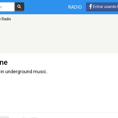
RADIO
Entrar usando
 Radio
one
t in underground music.