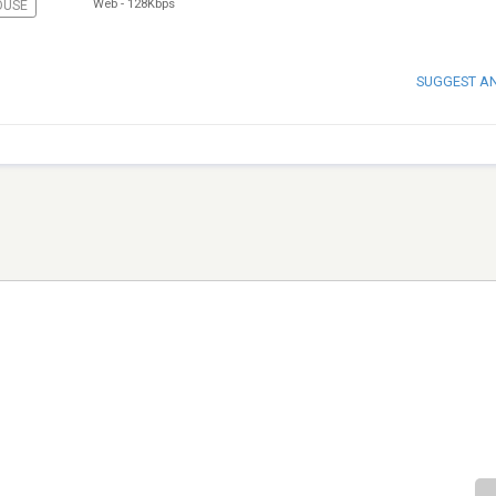
Web
-
128Kbps
OUSE
SUGGEST A