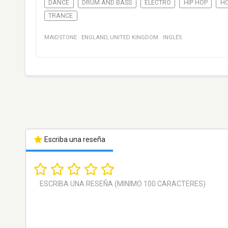
DANCE
DRUM AND BASS
ELECTRO
HIP HOP
H
TRANCE
MAIDSTONE
·
ENGLAND
,
UNITED KINGDOM
·
INGLÉS
Escriba una reseña