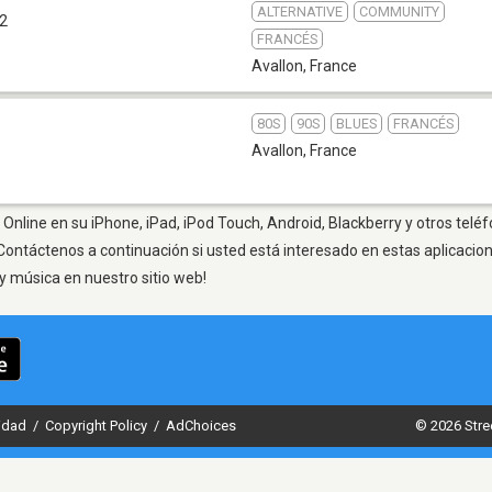
ALTERNATIVE
COMMUNITY
.2
FRANCÉS
Avallon
,
France
80S
90S
BLUES
FRANCÉS
Avallon
,
France
 Online en su iPhone, iPad, iPod Touch, Android, Blackberry y otros telé
Contáctenos a continuación si usted está interesado en estas aplicaci
y música en nuestro sitio web!
cidad
/
Copyright Policy
/
AdChoices
© 2026 Stre