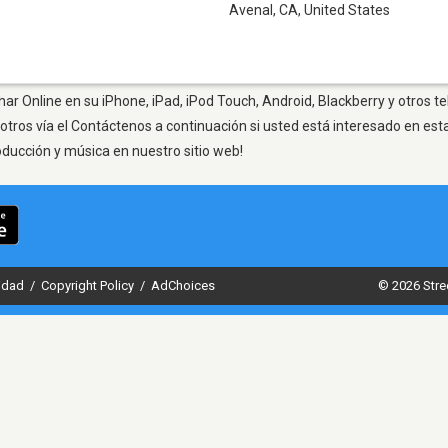
Avenal, CA
,
United States
ar Online en su iPhone, iPad, iPod Touch, Android, Blackberry y otros t
otros vía el Contáctenos a continuación si usted está interesado en est
oducción y música en nuestro sitio web!
cidad
/
Copyright Policy
/
AdChoices
© 2026 Stre