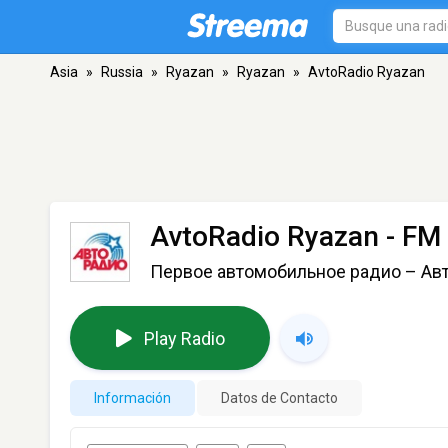
Asia
»
Russia
»
Ryazan
»
Ryazan
»
AvtoRadio Ryazan
AvtoRadio Ryazan
- FM 
Первое автомобильное радио – Ав
Play Radio
Información
Datos de Contacto