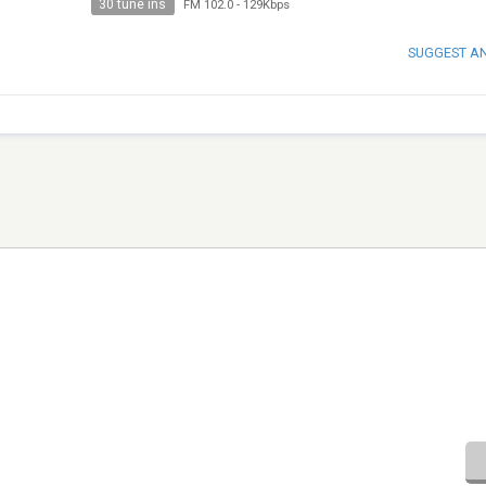
30 tune ins
FM 102.0
-
129Kbps
SUGGEST A