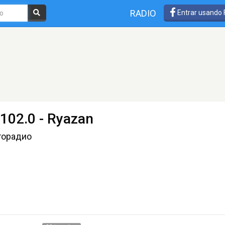
RADIO
Entrar usando
102.0 - Ryazan
торадио