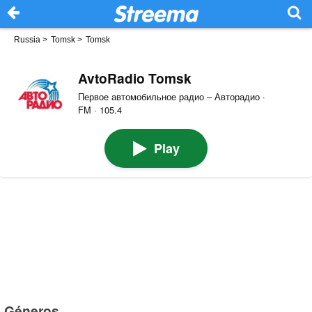
Russia
>
Tomsk
>
Tomsk
AvtoRadio Tomsk
Первое автомобильное радио – Авторадио ·
FM · 105.4
Play
Géneros