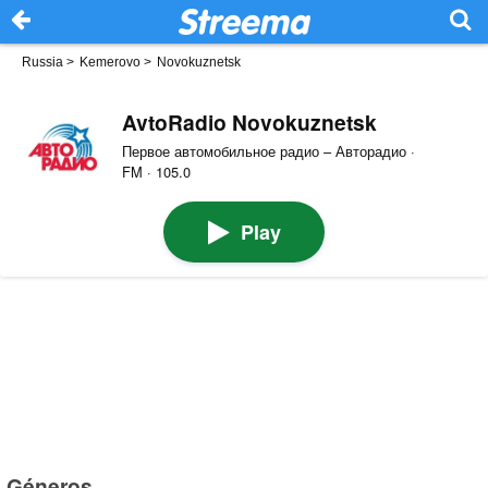
Russia
>
Kemerovo
>
Novokuznetsk
AvtoRadio Novokuznetsk
Первое автомобильное радио – Авторадио ·
FM · 105.0
Play
Géneros