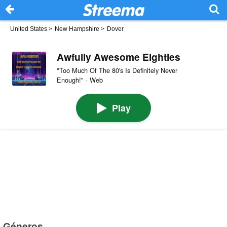
United States
>
New Hampshire
>
Dover
Awfully Awesome Eighties
"Too Much Of The 80's Is Definitely Never
Enough!" · Web
Play
Géneros